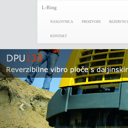
L-Ring
NASLOVNICA
PROIZVODI
REZERVNI 
KONTAKT
Previous