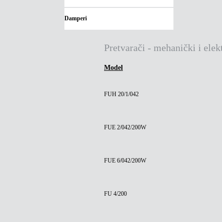
Damperi
Pretvarači - mehanički i elek
Model
FUH 20/1/042
FUE 2/042/200W
FUE 6/042/200W
FU 4/200