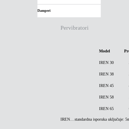
Damperi
Pervibratori
Model
Pr
IREN 30
3
IREN 38
IREN 45
4
IREN 58
5
IREN 65
6
IREN....standardna isporuka uključuje: 5m